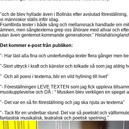
"och de blev hyllade även i Bollnäs efter avslutad föreställn
vi människor ställs inför idag.
Framförda texter i både sång och mellansnack handlade om miljö
ämnen, men sångtexterna grep oss åhörare med allvar och efterta
utan även gentemot kommande generationer."
Helahälsingland
Det kommer e-post från publiken:
"- Har läst alla fina och underfundiga texter flera gånger men 
"-Stort uttryck i kraft och känslor och tolkade så som jag aldrig h
" -Och all poesi i texterna, blir en vild hyllning till livet”
"- Föreställningen LEVE TEXTEN som jag fick uppleva tillsamm
musikupplevelse och DÅ : “ Musiken blev verkligen en spegel av
"- Det var en så fin föreställning och jag ska njuta av texterna"
"- Tack för en underbar stund. Det var så poetiskt och välformule
fantastisk musikalisk, teatralisk och poetisk spelning."