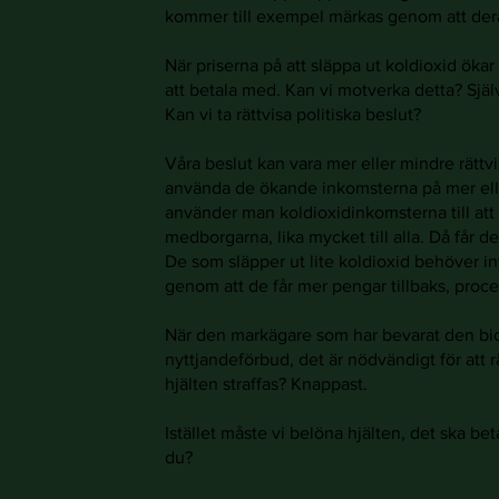
kommer till exempel märkas genom att deras 
När priserna på att släppa ut koldioxid öka
att betala med. Kan vi motverka detta? Självk
Kan vi ta rättvisa politiska beslut?
Våra beslut kan vara mer eller mindre rättvi
använda de ökande inkomsterna på mer eller
använder man koldioxidinkomsterna till att s
medborgarna, lika mycket till alla. Då får d
De som släpper ut lite koldioxid behöver int
genom att de får mer pengar tillbaks, procen
När den markägare som har bevarat den bi
nyttjandeförbud, det är nödvändigt för att 
hjälten straffas? Knappast.
Istället måste vi belöna hjälten, det ska beta
du?