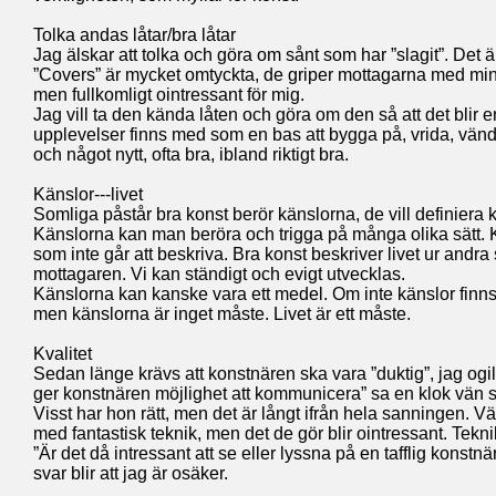
Tolka andas låtar/bra låtar
Jag älskar att tolka och göra om sånt som har ”slagit”. Det 
”Covers” är mycket omtyckta, de griper mottagarna med min
men fullkomligt ointressant för mig.
Jag vill ta den kända låten och göra om den så att det blir 
upplevelser finns med som en bas att bygga på, vrida, vända,
och något nytt, ofta bra, ibland riktigt bra.
Känslor---livet
Somliga påstår bra konst berör känslorna, de vill definiera k
Känslorna kan man beröra och trigga på många olika sätt.
som inte går att beskriva. Bra konst beskriver livet ur andra
mottagaren. Vi kan ständigt och evigt utvecklas.
Känslorna kan kanske vara ett medel. Om inte känslor finns 
men känslorna är inget måste. Livet är ett måste.
Kvalitet
Sedan länge krävs att konstnären ska vara ”duktig”, jag ogil
ger konstnären möjlighet att kommunicera” sa en klok vän so
Visst har hon rätt, men det är långt ifrån hela sanningen. Vä
med fantastisk teknik, men det de gör blir ointressant. Tekn
”Är det då intressant att se eller lyssna på en tafflig konstnä
svar blir att jag är osäker.