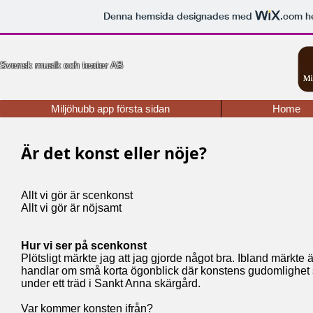
Denna hemsida designades med
.com
he
Recensioner
Svensk musik och teater AB
Miljöhubb app första sidan
Home
Är det konst eller nöje?
Allt vi gör är scenkonst
Allt vi gör är nöjsamt
Hur vi ser på scenkonst
Plötsligt märkte jag att jag gjorde något bra. Ibland märkte 
handlar om små korta ögonblick där konstens gudomlighet skym
under ett träd i Sankt Anna skärgård.
Var kommer konsten ifrån?