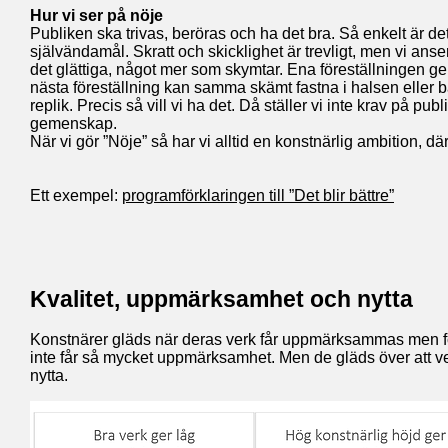
Hur vi ser på nöje
Publiken ska trivas, beröras och ha det bra. Så enkelt är det
självändamål. Skratt och skicklighet är trevligt, men vi anser
det glättiga, något mer som skymtar. Ena föreställningen ger 
nästa föreställning kan samma skämt fastna i halsen eller ba
replik. Precis så vill vi ha det. Då ställer vi inte krav på pu
gemenskap.
När vi gör ”Nöje” så har vi alltid en konstnärlig ambition, dä
Ett exempel:
programförklaringen till ”Det blir bättre”
Kvalitet, uppmärksamhet och nytta
Konstnärer gläds när deras verk får uppmärksammas men fö
inte får så mycket uppmärksamhet. Men de gläds över att v
nytta.