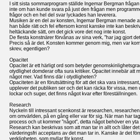
I sitt sista sommarprogram ställde Ingemar Bergman frågan
inte om han kunde svara på just den frågan men programme
frågor och en hel del svar lyckades han leverera.
Musiken är en del av konsten, Ingemar Bergman menade att a
han både rätt och fel eftersom konst kanske inte kan beskriv
heltäckande sätt, om det gick vore det nog inte konst.
De flesta konstnärer förvånas av sina verk, ”har jag gjort de
Precis så är det. Konsten kommer genom mig, men var kom 
skrev, egentligen?
Opacitet
Opacitet är ett härligt ord som betyder genomskinlighetsgra
otydlighet domderar ofta sura kritiker. Opacitet innebär at
något mer. Vad finns där i otydligheten?
Opaciteten är en förutsättning för att det ska vara intressant,
upplever det publiken ser och det kan räcka för vissa, men 
lockar och suger, det finns något kvar efter föreställningen.
Research
Nyckeln till intressant scenkonst är researchen, researche
om omvärlden, på en gång eller var för sig. När man har tagit
process och ut kommer ”något”, detta något behöver en yta för
Research kan beskrivas som att man tar in allt och låter det
värderingsfri acceptans av det man tar in. Kanske är det för
verkligheten, som myllar för konst.