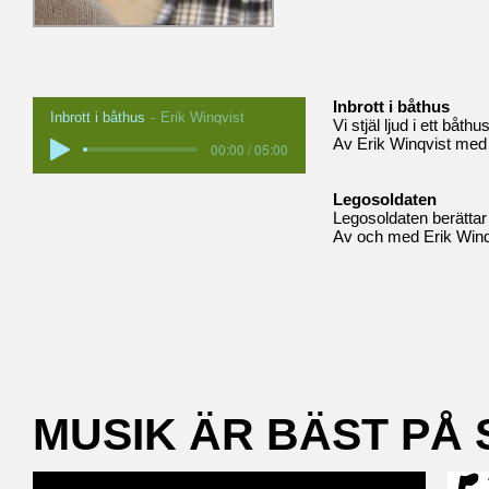
Inbrott i båthus
Inbrott i båthus
Erik Winqvist
Vi stjäl ljud i ett båth
Av Erik Winqvist med 
00:00 / 05:00
Legosoldaten
Legosoldaten berättar
Av och med Erik Winq
MUSIK ÄR BÄST PÅ