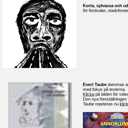
Korta, sylvassa och u
för festivaler,
stadsfest
Evert Taube
dammas av
med fokus på texterna.
Klicka
på bilden för vide
Den nya föreställningen
Taube repeteras nu
klic