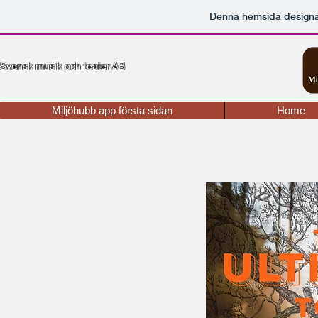
Denna hemsida desig
Recensioner
Svensk musik och teater AB
Miljöhubb app första sidan
Home
Klicka 