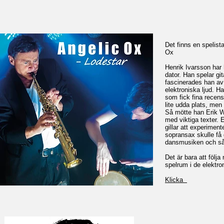
Det finns en spelist
Ox
Henrik Ivarsson har h
dator. Han spelar gi
fascinerades han av 
elektroniska ljud. 
som fick fina recens
lite udda plats, men
Så mötte han Erik W
med viktiga texter. 
gillar att experiment
sopransax skulle få 
dansmusiken och så 
Det är bara att följa
spelrum i de elektro
Klicka