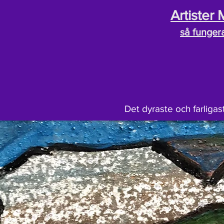
Artister 
så funger
Det dyraste och farligast