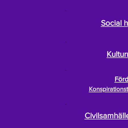
Social h
Kultu
Förd
Konspirationst
Civilsamhäll