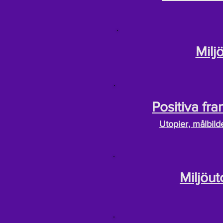
Milj
Positiva fra
Utopier, målbil
Miljöu